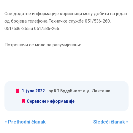
Све додатне информације корисници могу добити на један
од бројева телефона Техничке службе 051/536-260,
051/536-265 и 051/536-266.
Потрошачи се моле за разумијевање.
1. јула 2022.
by КП Будућност а.д. Лакташи
Сервисне информације
Post navigation
«
Prethodni članak
Sledeći članak
»