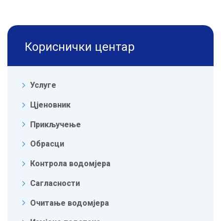
Кориснички центар
Услуге
Цјеновник
Прикључење
Обрасци
Контрола водомјера
Сагласности
Очитање водомјера