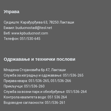
Управа
Сједиште: Карађорђева 63, 78250 Лакташи
Емаил: buducnostadl@teol.net
Веб: www.kpbuducnost.com
Телефон: 051/530-645
Одржавање и технички послови
Младена Стојановића бр.47, Лакташи
Служба за изградњу и одржавање: 051/536-265
Пријава квара: 051/536-265, 051/536-266
Прикључци: 051/536-260
Служба за возни парк и обезбјеђење: 051/536-264
Контрола квалитета воде: 051 536 264
Водоводне сагласности: 051/536-261