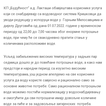
КП „Будућност“ а.д. Лакташи обавјештава кориснике услуга
који се снабдијевају са водоводног система Кришковци да
уводи редукцију у испоруци воде у Горњим Милосавцима и
дијелу Друговића од дана 01.07.2022. године у временском
периоду од 22,00 до 7,00 часова због енормне потрошње
воде, при чему ће се свакодневно пратити стање у
количинама расположиве воде.
Усљед забиљежених високих температура у задњих пар
седмица дошло је до повећане потрошње воде, а како нам
предстоји и наредни период са изузетно високим
температурама, још једном апелујемо на све кориснике
услуга да воду користе савјесно и рационално само за
основне животне потребе. Само рационалном потрошњом
воде можемо постићи нормализацију у водоснабдијевању
и омогућити да сви потрошачи имају довољне количине
воде за пиће и за задовољење хигијенских потреба.