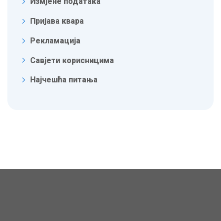
Измјене података
Пријава квара
Рекламација
Савјети корисницима
Најчешћа питања