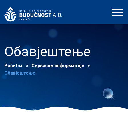
Toggl
navig
Обавјештење
Početna
Сервисне информације
Обавјештење