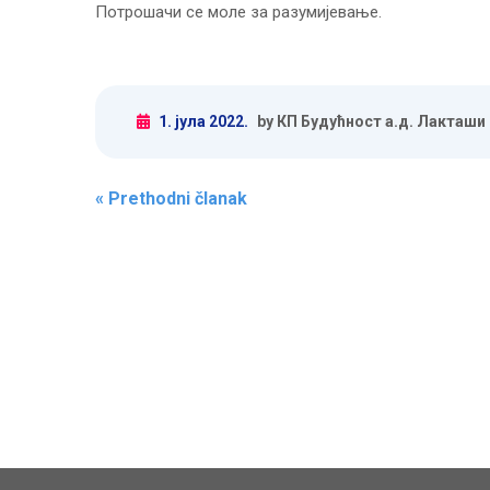
Потрошачи се моле за разумијевање.
1. јула 2022.
by КП Будућност а.д. Лакташи
Post navigation
«
Prethodni članak