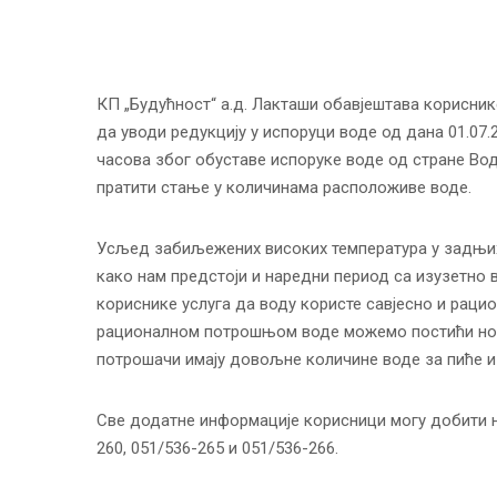
КП „Будућност“ а.д. Лакташи обавјештава корисни
да уводи редукцију у испоруци воде од дана 01.07.
часова због обуставе испоруке воде од стране Вод
пратити стање у количинама расположиве воде.
Усљед забиљежених високих температура у задњих
како нам предстоји и наредни период са изузетно 
кориснике услуга да воду користе савјесно и раци
рационалном потрошњом воде можемо постићи нор
потрошачи имају довољне количине воде за пиће и
Све додатне информације корисници могу добити н
260, 051/536-265 и 051/536-266.