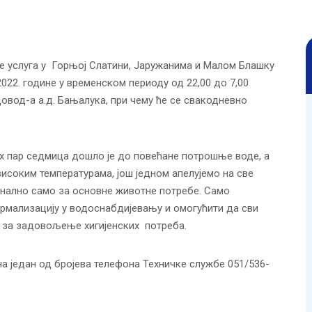
ке услуга у Горњој Слатини, Јаружанима и Малом Блашку
2022. године у временском периоду од 22,00 до 7,00
овод-а а.д. Бањалука, при чему ће се свакодневно
 пар седмица дошло је до повећане потрошње воде, а
високим температурама, још једном апелујемо на све
онално само за основне животне потребе. Само
мализацију у водоснабдијевању и омогућити да сви
 за задовољење хигијенских потреба.
а један од бројева телефона Техничке службе 051/536-