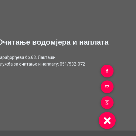
Очитање водомјера и наплата
арађорђева бр.63, Лакташи
лужба за очитање и наплату: 051/532-072