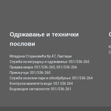
Одржавање и технички
послови
К
С
Младена Стојановића бр.47, Лакташи
Служба за изградњу и одржавање: 051/536-265
Пријава квара: 051/536-265, 051/536-266
Прикључци: 051/536-260
Служба за возни парк и обезбјеђење: 051/536-264
Контрола квалитета воде: 051 536 264
Водоводне сагласности: 051/536-261