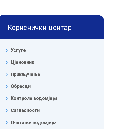
Кориснички центар
Услуге
Цјеновник
Прикључење
Обрасци
Контрола водомјера
Сагласности
Очитање водомјера