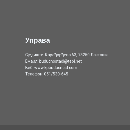
Управа
Сједиште: Карађорђева 63, 78250 Лакташи
Емаил: buducnostadl@teol.net
Веб: www.kpbuducnost.com
Телефон: 051/530-645