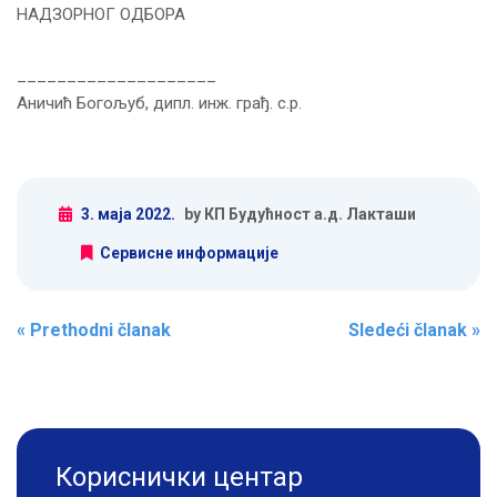
НАДЗОРНОГ ОДБОРА
____________________
Аничић Богољуб, дипл. инж. грађ. с.р.
3. маја 2022.
by КП Будућност а.д. Лакташи
Сервисне информације
Post navigation
«
Prethodni članak
Sledeći članak
»
Кориснички центар