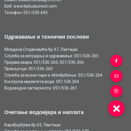
Веб: www.kpbuducnost.com
Телефон: 051/530-645
Одржавање и технички послови
Младена Стојановића бр.47, Лакташи
Служба за изградњу и одржавање: 051/536-265
Пријава квара: 051/536-265, 051/536-266
Прикључци: 051/536-260
Служба за возни парк и обезбјеђење: 051/536-264
Контрола квалитета воде: 051 536 264
Водоводне сагласности: 051/536-261
Очитање водомјера и наплата
Карађорђева бр.63, Лакташи