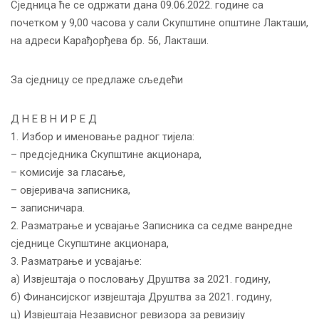
Сједница ће се одржати дана 09.06.2022. године са
почетком у 9,00 часова у сали Скупштине општине Лакташи,
на адреси Kарађорђева бр. 56, Лакташи.
За сједницу се предлаже сљедећи
Д Н Е В Н И Р Е Д
1. Избор и именовање радног тијела:
– предсједника Скупштине акционара,
– комисије за гласање,
– овјеривача записника,
– записничара.
2. Разматрање и усвајање Записника са седме ванредне
сједнице Скупштине акционара,
3. Разматрање и усвајање:
а) Извјештаја о пословању Друштва за 2021. годину,
б) Финансијског извјештаја Друштва за 2021. годину,
ц) Извјештаја Независног ревизора за ревизију