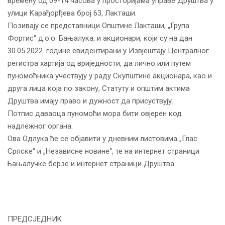
времену од 09-14 часова у просторијама управе Друштва у
улици Kарађорђева број 63, Лакташи.
Позивају се представници Општине Лакташи, „Група
Фортис“ д.о.о. Бањалука, и акционари, који су на дан
30.05.2022. године евидентирани у Извјештају Централног
регистра хартија од вриједности, да лично или путем
пуномоћника учествују у раду Скупштине акционара, као и
друга лица која по закону, Статуту и општим актима
Друштва имају право и дужност да присуствују.
Потпис даваоца пуномоћи мора бити овјерен код
надлежног органа.
Ова Одлука ће се објавити у дневним листовима „Глас
Српске“ и „Независне новине“, те на интернет страници
Бањалучке берзе и интернет страници Друштва.
ПРЕДСЈЕДНИK