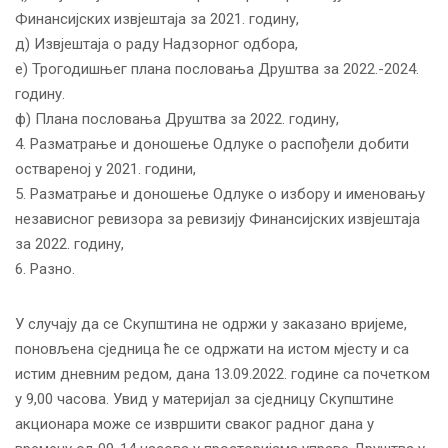
Финансијских извјештаја за 2021. годину,
д) Извјештаја о раду Надзорног одбора,
е) Трогодишњег плана пословања Друштва за 2022.-2024.
годину.
ф) Плана пословања Друштва за 2022. годину,
4. Разматрање и доношење Одлуке о распођели добити
оствареној у 2021. години,
5. Разматрање и доношење Одлуке о избору и именовању
независног ревизора за ревизију Финансијских извјештаја
за 2022. годину,
6. Разно.
У случају да се Скупштина не одржи у заказано вријеме,
поновљена сједница ће се одржати на истом мјесту и са
истим дневним редом, дана 13.09.2022. године са почетком
у 9,00 часова. Увид у материјал за сједницу Скупштине
акционара може се извршити сваког радног дана у