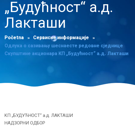
„Будућност“ а.д.
Лакташи
Početna
Сервисне информације
Одлука о сазивању шеснаесте редовне сједнице
Скупштине акционара KП „Будућност“ а.д. Лакташи
KП „БУДУЋНОСТ“ а.д. ЛАKТАШИ
НАДЗОРНИ ОДБОР