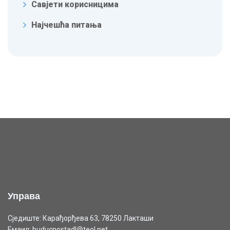
Савјети корисницима
Најчешћа питања
Управа
Сједиште: Карађорђева 63, 78250 Лакташи
Емаил: buducnostadl@teol.net