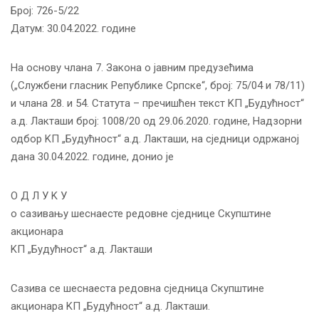
Број: 726-5/22
Датум: 30.04.2022. године
На основу члана 7. Закона о јавним предузећима
(„Службени гласник Републике Српске“, број: 75/04 и 78/11)
и члана 28. и 54. Статута – пречишћен текст KП „Будућност“
а.д. Лакташи број: 1008/20 од 29.06.2020. године, Надзорни
одбор KП „Будућност“ а.д. Лакташи, на сједници одржаној
дана 30.04.2022. године, донио је
О Д Л У K У
о сазивању шеснаесте редовне сједнице Скупштине
акционара
KП „Будућност“ а.д. Лакташи
Сазива се шеснаеста редовна сједница Скупштине
акционара KП „Будућност“ а.д. Лакташи.