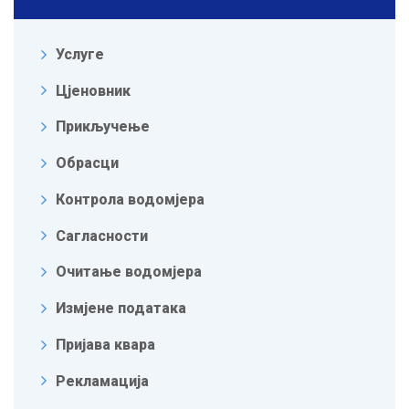
Услуге
Цјеновник
Прикључење
Обрасци
Контрола водомјера
Сагласности
Очитање водомјера
Измјене података
Пријава квара
Рекламација