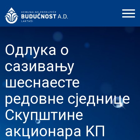
Toggl
navig
Одлука о
сазивању
шеснаесте
редовне сједнице
Скупштине
акционара KП