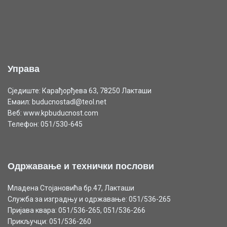
Управа
Сједиште: Карађорђева 63, 78250 Лакташи
Емаил: buducnostadl@teol.net
Веб: www.kpbuducnost.com
Телефон: 051/530-645
Одржавање и технички послови
Младена Стојановића бр.47, Лакташи
Служба за изградњу и одржавање: 051/536-265
Пријава квара: 051/536-265, 051/536-266
Прикључци: 051/536-260