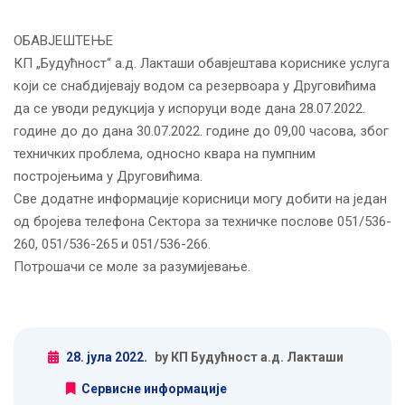
ОБАВЈЕШТЕЊЕ
КП „Будућност“ а.д. Лакташи обавјештава кориснике услуга
који се снабдијевају водом са резервоара у Друговићима
да се уводи редукција у испоруци воде дана 28.07.2022.
године до до дана 30.07.2022. године до 09,00 часова, због
техничких проблема, односно квара на пумпним
постројењима у Друговићима.
Све додатне информације корисници могу добити на један
од бројева телефона Сектора за техничке послове 051/536-
260, 051/536-265 и 051/536-266.
Потрошачи се моле за разумијевање.
28. јула 2022.
by КП Будућност а.д. Лакташи
Сервисне информације