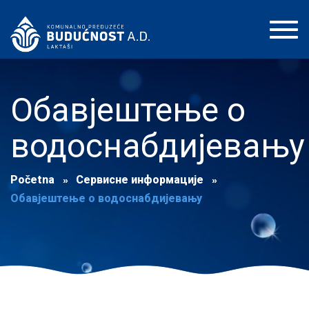
Toggl
navig
Обавјештење о
водоснабдијевању
Početna
Сервисне информације
Обавјештење о водоснабдијевању