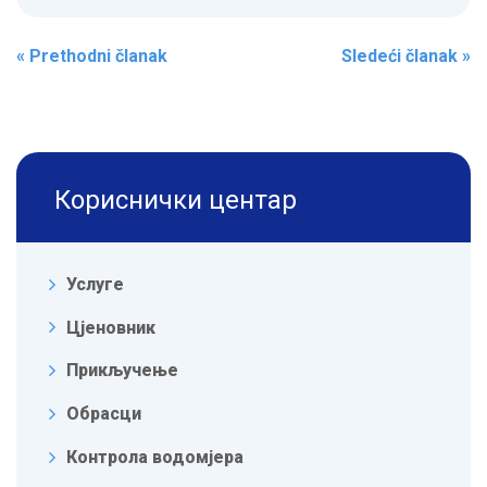
Post navigation
«
Prethodni članak
Sledeći članak
»
Кориснички центар
Услуге
Цјеновник
Прикључење
Обрасци
Контрола водомјера