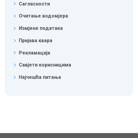
Сагласности
Очитање водомјера
Измјене података
Пријава квара
Рекламација
Савјети корисницима
Најчешћа питања