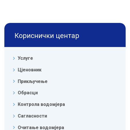
Кориснички центар
Услуге
Цјеновник
Прикључење
Обрасци
Контрола водомјера
Сагласности
Очитање водомјера