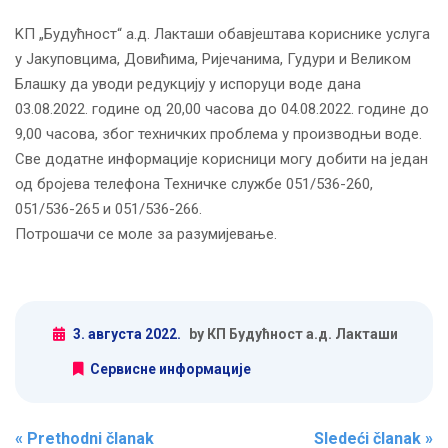
KП „Будућност“ а.д. Лакташи обавјештава кориснике услуга
у Јакуповцима, Довићима, Ријечанима, Гудури и Великом
Блашку да уводи редукцију у испоруци воде дана
03.08.2022. године од 20,00 часова до 04.08.2022. године до
9,00 часова, због техничких проблема у производњи воде.
Све додатне информације корисници могу добити на један
од бројева телефона Техничке службе 051/536-260,
051/536-265 и 051/536-266.
Потрошачи се моле за разумијевање.
3. августа 2022.
by КП Будућност а.д. Лакташи
Сервисне информације
Post navigation
«
Prethodni članak
Sledeći članak
»