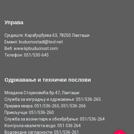
Управа
Сједиште: Карађорђева 63, 78250 Лакташи
Емаил: buducnostadl@teol.net
Веб: www.kpbuducnost.com
Телефон: 051/530-645
Одржавање и технички послови
Младена Стојановића бр.47, Лакташи
Служба за изградњу и одржавање: 051/536-265
Пријава квара: 051/536-265, 051/536-266
Прикључци: 051/536-260
Служба за возни парк и обезбјеђење: 051/536-264
Контрола квалитета воде: 051 536 264
Водоводне сагласности: 051/536-261