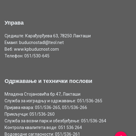
Управа
Сједиште: Карађорђева 63, 78250 Лакташи
Емаил: buducnostadl@teol.net
Веб: www.kpbuducnost.com
Телефон: 051/530-645
Одржавање и технички послови
Младена Стојановића бр.47, Лакташи
Служба за изградњу и одржавање: 051/536-265
Пријава квара: 051/536-265, 051/536-266
Прикључци: 051/536-260
Служба за возни парк и обезбјеђење: 051/536-264
Контрола квалитета воде: 051 536 264
Водоводне сагласности: 051/536-261