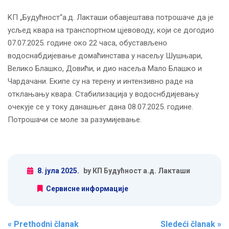
KП „Будућност“а.д. Лакташи обавјештава потрошаче да је
усљед квара на транспортном цјевоводу, који се догодио
07.07.2025. године око 22 часа, обустављено
водоснабдијевање домаћинстава у насељу Шушњари,
Велико Блашко, Довићи, и дио насеља Мало Блашко и
Чардачани. Екипе су на терену и интензивно раде на
отклањању квара. Стабилизација у водоснбдијевању
очекује се у току данашњег дана 08.07.2025. године.
Потрошачи се моле за разумијевање.
8. јула 2025.
by КП Будућност а.д. Лакташи
Сервисне информације
Post navigation
«
Prethodni članak
Sledeći članak
»