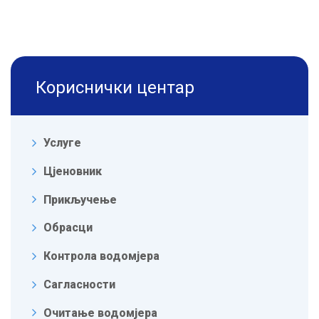
Кориснички центар
Услуге
Цјеновник
Прикључење
Обрасци
Контрола водомјера
Сагласности
Очитање водомјера