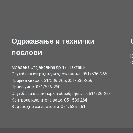
Одржавање и технички
послови
К
С
Младена Стојановића бр.47, Лакташи
Служба за изградњу и одржавање: 051/536-265
Пријава квара: 051/536-265, 051/536-266
Прикључци: 051/536-260
Служба за возни парк и обезбјеђење: 051/536-264
Контрола квалитета воде: 051 536 264
Водоводне сагласности: 051/536-261