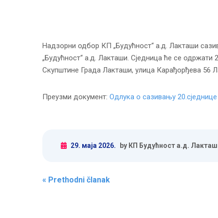
Надзорни одбор КП „Будућност“ а.д. Лакташи сази
„Будућност“ а.д. Лакташи. Сједница ће се одржати 2
Скупштине Града Лакташи, улица Карађорђева 56 Л
Преузми документ:
Одлука о сазивању 20.сједниц
29. маја 2026.
by КП Будућност а.д. Лакташ
Post navigation
«
Prethodni članak