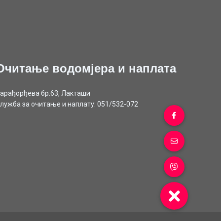
Очитање водомјера и наплата
арађорђева бр.63, Лакташи
лужба за очитање и наплату: 051/532-072