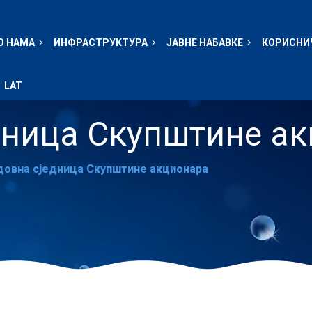
О НАМА
ИНФРАСТРУКТУРА
ЈАВНЕ НАБАВКЕ
КОРИСНИ
LAT
дница Скупштине а
довна сједница Скупштине акционара