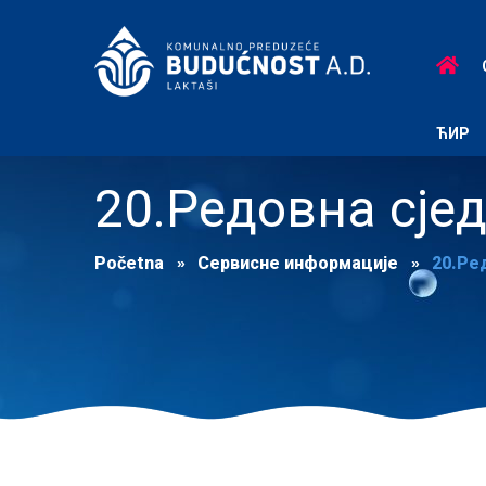
ЋИР
20.Редовна сје
Početna
Сервисне информације
20.Ре