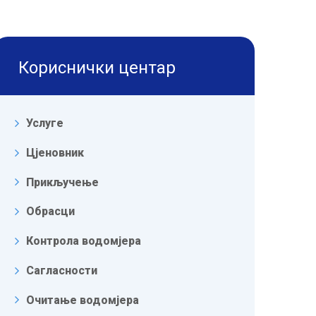
Кориснички центар
Услуге
Цјеновник
Прикључење
Обрасци
Контрола водомјера
Сагласности
Очитање водомјера