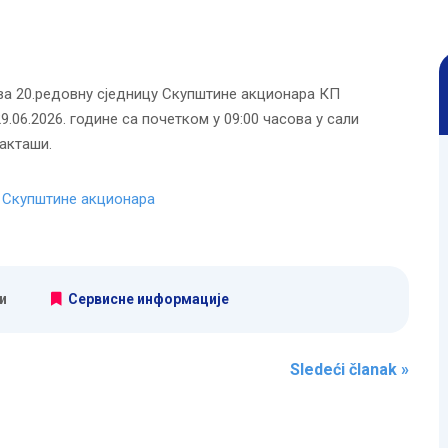
ва 20.редовну сједницу Скупштине акционара КП
9.06.2026. године са почетком у 09:00 часова у сали
акташи.
е Скупштине акционара
и
Сервисне информације
Sledeći članak
»