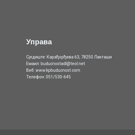
Управа
Сједиште: Карађорђева 63, 78250 Лакташи
Емаил: buducnostadl@teol.net
Веб: www.kpbuducnost.com
Телефон: 051/530-645