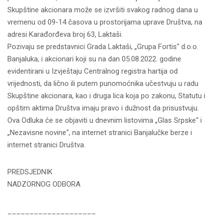
Skupštine akcionara može se izvršiti svakog radnog dana u
vremenu od 09-14 časova u prostorijama uprave Društva, na
adresi Karađorđeva broj 63, Laktaši.
Pozivaju se predstavnici Grada Laktaši, „Grupa Fortis“ d.o.o.
Banjaluka, i akcionari koji su na dan 05.08.2022. godine
evidentirani u Izvještaju Centralnog registra hartija od
vrijednosti, da lično ili putem punomoćnika učestvuju u radu
Skupštine akcionara, kao i druga lica koja po zakonu, Statutu i
opštim aktima Društva imaju pravo i dužnost da prisustvuju.
Ova Odluka će se objaviti u dnevnim listovima „Glas Srpske“ i
„Nezavisne novine“, na internet stranici Banjalučke berze i
internet stranici Društva.
PREDSJEDNIK
NADZORNOG ODBORA
____________________