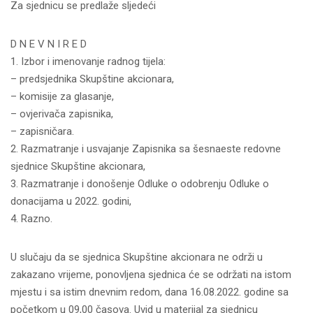
Za sjednicu se predlaže sljedeći
D N E V N I R E D
1. Izbor i imenovanje radnog tijela:
– predsjednika Skupštine akcionara,
– komisije za glasanje,
– ovjerivača zapisnika,
– zapisničara.
2. Razmatranje i usvajanje Zapisnika sa šesnaeste redovne
sjednice Skupštine akcionara,
3. Razmatranje i donošenje Odluke o odobrenju Odluke o
donacijama u 2022. godini,
4. Razno.
U slučaju da se sjednica Skupštine akcionara ne održi u
zakazano vrijeme, ponovljena sjednica će se održati na istom
mjestu i sa istim dnevnim redom, dana 16.08.2022. godine sa
početkom u 09,00 časova. Uvid u materijal za sjednicu