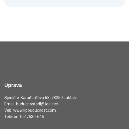
Uprava
Sjedište: Karađorđeva 63, 78250 Laktaši
Email: buducnostadl@teol.net
Veb: www.kpbuducnost.com
Telefon: 051/530-645