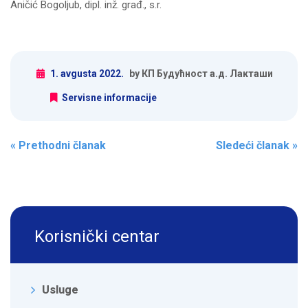
Aničić Bogoljub, dipl. inž. građ., s.r.
1. avgusta 2022.
by КП Будућност а.д. Лакташи
Servisne informacije
Post navigation
«
Prethodni članak
Sledeći članak
»
Korisnički centar
Usluge