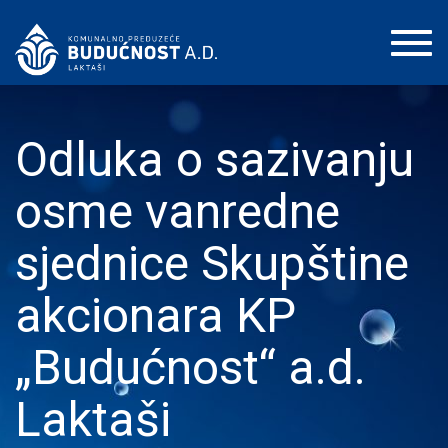
Toggl
navig
Odluka o sazivanju
osme vanredne
sjednice Skupštine
akcionara KP
„Budućnost“ a.d.
Laktaši