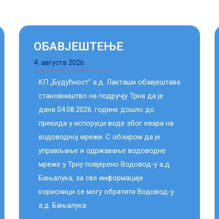
ОБАВЈЕШТЕЊЕ
4. августа 2026.
KП „Будућност“ а.д. Лакташи обавјештава
становништво на подручју Трна да је
дана 04.08.2026. године дошло до
прекида у испоруци воде због квара на
водоводној мрежи. С обзиром да је
управљање и одржавање водоводне
мреже у Трну повјерено Водовод-у а.д.
Бањалука, за све информације
корисници се могу обратити Водовод-у
а.д. Бањалука.