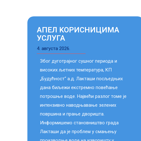
АПЕЛ KОРИСНИЦИМА
УСЛУГА
4. августа 2026.
Због дуготрајног сушног периода и
високих љетних температура, KП
„Будућност“ а.д. Лакташи посљедњих
дана биљежи екстремно повећање
потрошње воде. Највећи разлог томе је
интензивно наводњавање зелених
површина и прање дворишта.
Информишемо становништво града
Лакташи да је проблем у смањењу
производње воде на изворишту у