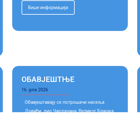
Више информација
ОБАВЈЕШТЊЕ
16. јула 2026.
Обавјештавају се потрошачи насеља
Довићи, дио Чардачана, Великог Блашка
и „Глишића поља“ да ће доћи до
привременог прекида у
водоснабдијевању дана 16.07.2026.