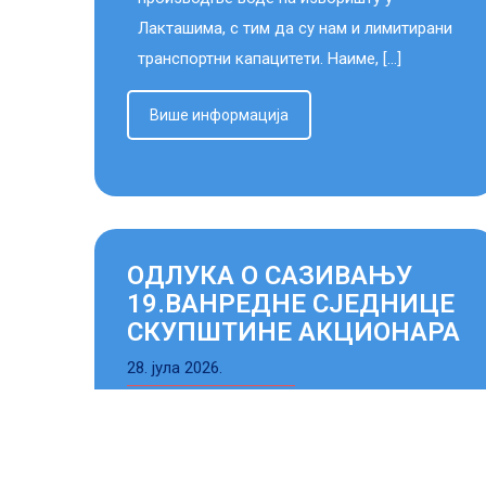
Лакташима, с тим да су нам и лимитирани
транспортни капацитети. Наиме, […]
Више информација
ОДЛУКА О САЗИВАЊУ
19.ВАНРЕДНЕ СЈЕДНИЦЕ
СКУПШТИНЕ АКЦИОНАРА
28. јула 2026.
Надзорни одбро КП „Будућност“
Лакташи на сједници одржаној
27.07.2026.године, донио је одлуу о