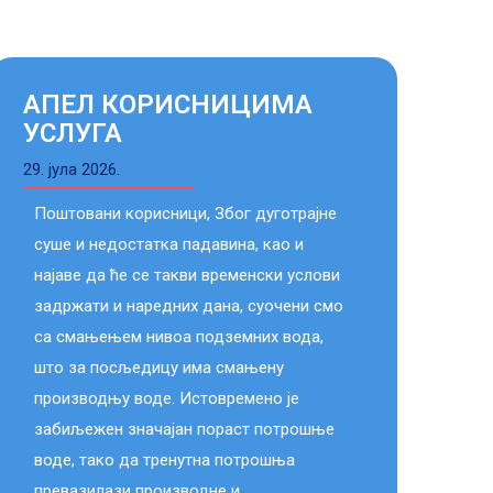
АПЕЛ КОРИСНИЦИМА
ОБ
УСЛУГА
12. де
29. јула 2026.
KП „
Поштовани корисници, Због дуготрајне
корис
суше и недостатка падавина, као и
Јару
најаве да ће се такви временски услови
Блаш
задржати и наредних дана, суочени смо
брду 
са смањењем нивоа подземних вода,
годин
што за посљедицу има смањену
14,0
производњу воде. Истовремено је
прек
забиљежен значајан пораст потрошње
изво
воде, тако да тренутна потрошња
мреж
превазилази производне и